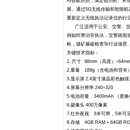
AI
智能识别，满足低功耗、长
展。通过
5G
无线传输和智能机
重新定义无线执法记录仪的行
广泛适用于公安、交警、
例如民警治安执法，交警路面
检，煤矿爆破检查等行业场景
关键技术指标：
1.
尺寸
98mm
（高度）×
64m
2.
重量
189g
（含电池和背夹
3.
显示屏
2.4
英寸液晶彩色触摸
4.
屏幕分辨率
240
×
320
5.
电池容量
3400mAh
（更换
6.
摄像头
400
万像素
7.
红外夜视
3
米可辨，
5
米可
8.
存储
4GB RAM + 64GB R