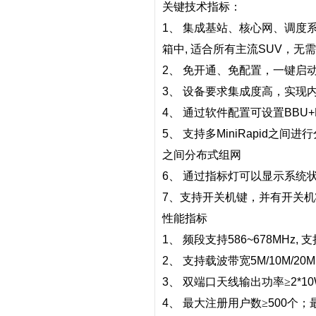
关键技术指标：
1
、
集成基站、核心网、调度
箱中
,
适合所有主流
SUV
，无需
2
、
免开通、免配置，一键启
3
、
设备要求集成度高，实现
4
、
通过软件配置可设置
BBU
5
、
支持多
MiniRapid
之间进行
之间分布式组网
6
、
通过指标灯可以显示系统
7
、支持开关机键，并有开关机
性能指标
1
、
频段支持
586~678MHz,
支
2
、
支持载波带宽
5M/10M/20
3
、
双端口天线输出功率≥
2*1
4
、
最大注册用户数≥
500
个；