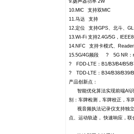
9.
扬声器功率
2W
10.MIC
支持双
MIC
11.
马达
支持
12.
定位
支持
GPS
、北斗、
G
13.Wi-Fi
支持
2.4G/5G
，
IEEE80
14.NFC
支持卡模式、
Reader
15.5G/4G
频段
? 5G NR
：
? FDD-LTE
：
B1/B3/B4/B5/B
? TDD-LTE
：
B34/B38/B39/
产品创新点：
智能优化算法实现前端
AI
别：车牌检测，车牌校正，车
视音频执法记录仪支持独
点、运动轨迹，
快速响应，联