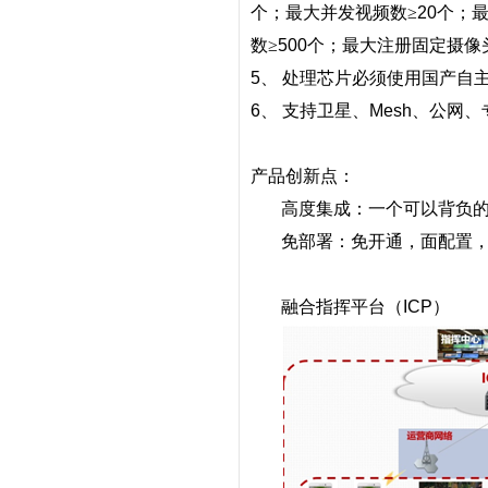
个；最大并发视频数≥
20
个；最
数≥
500
个；最大注册固定摄像
5
、
处理芯片必须使用国产自
6
、
支持卫星、
Mesh
、公网、
产品创新点：
高度集成：一个可以背负
免部署：免开通，面配置
融合指挥平台（
ICP
）